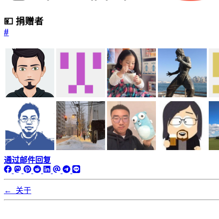
💴 捐赠者
#
通过邮件回复
←
关于