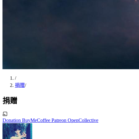
/
捐赠
/
捐赠
Donation
BuyMeCoffee
Patreon
OpenCollective