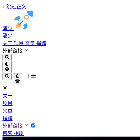
↓
跳过正文
潘少
潘少
关于
项目
文章
捐赠
外部链接
关于
项目
文章
捐赠
外部链接
博客
相册