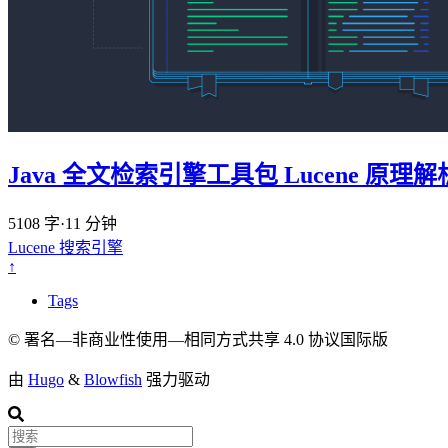
Java 全文检索引擎工具包 Lucene 原理解
5108 字
·
11 分钟
Lucene
搜索引擎
↑
Tags
© 署名—非商业性使用—相同方式共享 4.0 协议国际版
由
Hugo
&
Blowfish
强力驱动