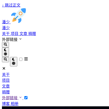
↓
跳过正文
潘少
潘少
关于
项目
文章
捐赠
外部链接
关于
项目
文章
捐赠
外部链接
博客
相册