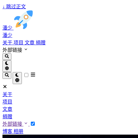
↓
跳过正文
潘少
潘少
关于
项目
文章
捐赠
外部链接
关于
项目
文章
捐赠
外部链接
博客
相册