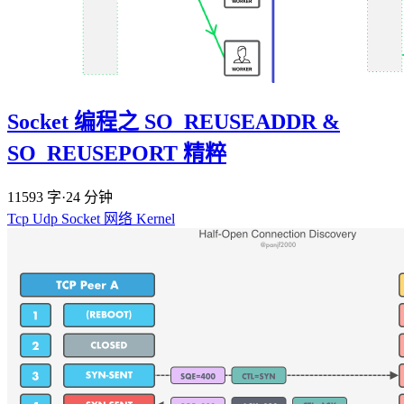
Socket 编程之 SO_REUSEADDR &
SO_REUSEPORT 精粹
11593 字
·
24 分钟
Tcp
Udp
Socket
网络
Kernel