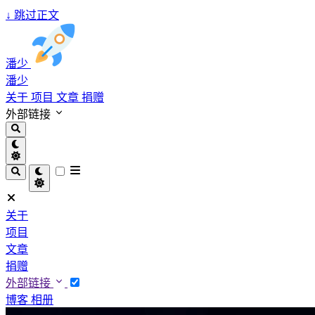
↓
跳过正文
潘少
潘少
关于
项目
文章
捐赠
外部链接
关于
项目
文章
捐赠
外部链接
博客
相册