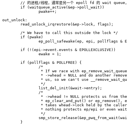
if
(
waitqueue_active
(
&
ep
->
poll_wait
))
pwake
++
;
out_unlock
:
read_unlock_irqrestore
(
&
ep
->
lock
,
flags
);
/* We have to call this outside the lock */
if
(
pwake
)
ep_poll_safewake
(
ep
,
epi
,
pollflags
&
E
if
(
!
(
epi
->
event
.
events
&
EPOLLEXCLUSIVE
))
ewake
=
1
;
if
(
pollflags
&
POLLFREE
)
{
		 */
list_del_init
(
&
wait
->
entry
);
		 */
smp_store_release
(
&
ep_pwq_from_wait
(
wai
}