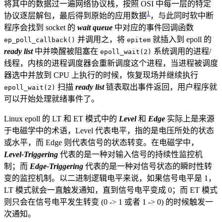
将其中的数据过一遍网络协议栈，按照 OSI 中每一层的特定
1
协议逐层解包，最后得到原始的应用数据
，与此同时软中断
程序会找到 socket 的
wait queue
中对应的事件回调函数
并调用之，将
就插入到 epoll 的
ep_poll_callback()
epitem
ready list
中并唤醒被阻塞在
系统调用的进程/
epoll_wait(2)
线程，内核的进程调度器会重新调度这个进程，当进程被调度
器选中并放到 CPU 上执行的时候，恢复现场并继续执行
扫描
ready list
链表取出事件返回，用户程序就
epoll_wait(2)
可以开始处理就绪事件了。
Linux epoll 的 LT 和 ET 模式中的
Level
和
Edge
实际上是来源
于电磁学中的术语，Level 代表电平，指的是电压所处的状态
或水平，而 Edge 则代表信号的状态转变。在电磁学中，
Level-Triggering
代表的是一种对输入信号的持续性监控机
制；而
Edge-Triggering
代表的是一种对信号状态的瞬时性转
变的监控机制。以二进制逻辑电平来说，如果信号电平是 1，
LT 模式就会一直触发通知，直到信号电平变成 0；而 ET 模式
则只会在信号电平发生转变 (0 -> 1 或者 1 -> 0) 的时候触发一
次通知。