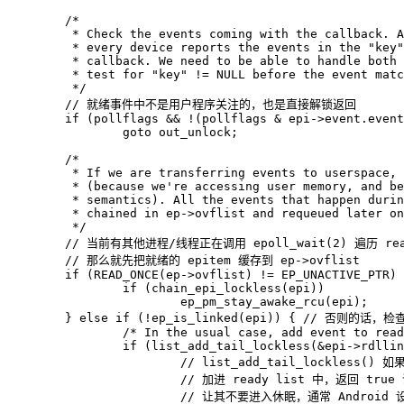
	 */
if
(
pollflags
&&
!
(
pollflags
&
epi
->
event
.
event
goto
out_unlock
;
	 */
if
(
READ_ONCE
(
ep
->
ovflist
)
!=
EP_UNACTIVE_PTR
)
if
(
chain_epi_lockless
(
epi
))
ep_pm_stay_awake_rcu
(
epi
);
}
else
if
(
!
ep_is_linked
(
epi
))
{
/* In the usual case, add event to read
if
(
list_add_tail_lockless
(
&
epi
->
rdllin