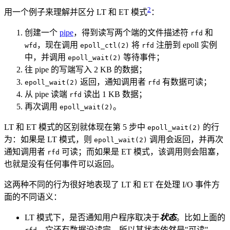
2
用一个例子来理解并区分 LT 和 ET 模式
：
创建一个
pipe
，得到读写两个端的文件描述符
和
rfd
，现在调用
将
注册到 epoll 实例
wfd
epoll_ctl(2)
rfd
中，并调用
等待事件；
epoll_wait(2)
往 pipe 的写端写入 2 KB 的数据；
返回，通知调用者
有数据可读；
epoll_wait(2)
rfd
从 pipe 读端
读出 1 KB 数据；
rfd
再次调用
。
epoll_wait(2)
LT 和 ET 模式的区别就体现在第 5 步中
的行
epoll_wait(2)
为：如果是 LT 模式，则
调用会返回，并再次
epoll_wait(2)
通知调用者
可读；而如果是 ET 模式，该调用则会阻塞，
rfd
也就是没有任何事件可以返回。
这两种不同的行为很好地表现了 LT 和 ET 在处理 I/O 事件方
面的不同语义：
LT 模式下，是否通知用户程序取决于
状态
。比如上面的
，它还有数据没读完，所以其状态依然是"可读"