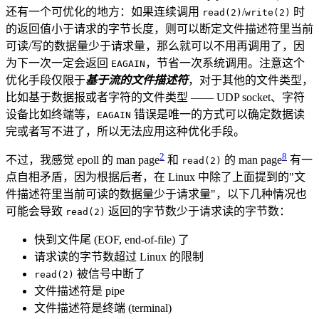
还有一个可优化的地方：如果连续调用
/
时
read(2)
write(2)
的返回值小于请求的字节长度，则可以断定文件描述符里当前
可读/写的数据量少于请求量，那么就可以不用再调用了，因
为下一次一定会返回
，节省一次系统调用。注意这个
EAGAIN
优化手段仅限于
基于流的文件描述符
，对于其他的文件类型，
比如基于数据报或者字符的文件类型 —— UDP socket、字符
设备比如终端等，
错误是唯一的方式可以确定数据读
EAGAIN
完或者写不进了，所以无法应用这种优化手段。
2
8
不过，我感觉 epoll 的 man page
和
的 man page
有一
read(2)
点自相矛盾，因为根据后者，在 Linux 中除了上面提到的"文
件描述符里当前可读的数据量少于请求量"，以下几种情况也
可能会导致
返回的字节数少于请求读的字节数：
read(2)
快到文件尾 (EOF, end-of-file) 了
请求读的字节数超过 Linux 的限制
被信号中断了
read(2)
文件描述符是 pipe
文件描述符是终端 (terminal)