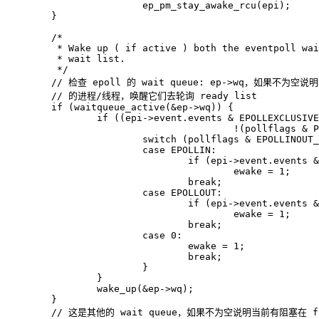
ep_pm_stay_awake_rcu
(
epi
);
}
	 */
if
(
waitqueue_active
(
&
ep
->
wq
))
{
if
((
epi
->
event
.
events
&
EPOLLEXCLUSIVE
!
(
pollflags
&
P
switch
(
pollflags
&
EPOLLINOUT_
case
EPOLLIN
:
if
(
epi
->
event
.
events
&
ewake
=
1
;
break
;
case
EPOLLOUT
:
if
(
epi
->
event
.
events
&
ewake
=
1
;
break
;
case
0
:
ewake
=
1
;
break
;
}
}
wake_up
(
&
ep
->
wq
);
}