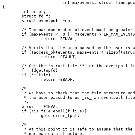
int
maxevents
,
struct
timespec
{
int
error
;
struct
fd
f
;
struct
eventpoll
*
ep
;
/* The maximum number of event must be greater 
if
(
maxevents
<=
0
||
maxevents
>
EP_MAX_EVENTS
return
-
EINVAL
;
/* Verify that the area passed by the user is w
if
(
!
access_ok
(
events
,
maxevents
*
sizeof
(
struc
return
-
EFAULT
;
/* Get the "struct file *" for the eventpoll fi
f
=
fdget
(
epfd
);
if
(
!
f
.
file
)
return
-
EBADF
;
	 */
error
=
-
EINVAL
;
if
(
!
is_file_epoll
(
f
.
file
))
goto
error_fput
;