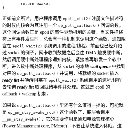
return
ewake
;
}
正如前文所述，用户程序调用
注册文件描述符
epoll_ctl(2)
的时候内核会为其注册一个
回调函数。
ep_poll_callback()
这个回调函数正是 epoll 的事件驱动机制的关键，当文件描述
符上有事件发生时，总会有一种机制来调用这个函数，通知阻
塞在
系统调用的进程/线程。前面也已经介绍
epoll_wait(2)
过 socket 的例子，网卡收到数据之后会由 DMA 触发硬中断，
然后调用硬中断处理程序通知内核，紧接着再触发一个软中
断，进入软中断处理程序，从 socket 的本地
wait queue
中找到
对应的
并调用，将就绪的 socket 插入
ep_poll_callback()
ready list
并唤醒阻塞在
系统调用的进程/线程
epoll_wait(2)
去轮询
ready list
取回就绪事件并处理。这就是 epoll 的
callback + wakeup 机制。
如果说
里还有什么值得一提的，可能就
ep_poll_callback()
是
这个函数了，底层会调用
ep_pm_stay_awake_rcu()
，它的主要作用是通知电源管理核心
__pm_stay_awake()
(Power Management core, PMcore)，不要让系统进入休眠，这