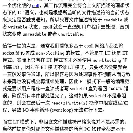
一个优化版的
poll
，其工作流程完全符合上文所描述的理想状
态下的 LT 语义，也就是根据所监听的文件描述符的当前状态
来决定是否触发通知，所以只要文件描述符处于
或
readable
者
状态，epoll 就会一直通知用户程序去处理，直到
writable
状态变成
或者
。
unreadable
unwritable
值得一提的点是，通常我们看很多基于 epoll 网络库都会将
socket fd 设置成
的模式，不管是在 LT 还是 ET
non-blocking
模式。实际上只有在 ET 模式下才必须使用
非
non-blocking
阻塞 I/O ，因为在 ET 模式不像 LT 模式，只要状态没变就会
一直触发事件通知，所以很容易因为处理事件不彻底从而导致
未来再也没有机会再继续处理，因此 ET 模式下一般的编程范
式是要求用户程序一直读或者写 socket fd 直到返回
错
EAGAIN
误，确保所有事件都处理完了，这时如果 socket fd 不是非阻
塞的，则会在最后一次
/
操作中阻塞线程/进
read(2)
write(2)
程，导致 I/O 事件循环 (event loop) 无法进行下去。
而在 LT 模式下，非阻塞文件描述符严格来说并不是必需的，
当然前提是你对那些文件描述符的所有 I/O 操作全都是基于