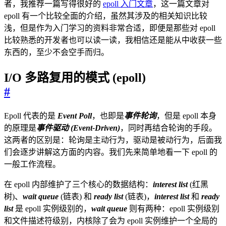
者，我推荐一篇写得很好的
epoll 入门文章
，这一篇文章对
epoll 有一个比较全面的介绍，虽然其涉及的相关知识比较
浅，但是作为入门学习的资料非常合适，即便是那些对 epoll
比较熟悉的开发者也可以读一读，我相信还是能从中收获一些
东西的，至少不会空手而归。
I/O 多路复用的模式 (epoll)
#
Epoll 代表的是
Event Poll
，也即是
事件轮询
，但是 epoll 本身
的原理是
事件驱动 (Event-Driven)
，同时再结合轮询的手段。
这两者的区别是：轮询是主动行为，驱动是被动行为，后面我
们会逐步讲解这方面的内容。我们先来简单地看一下 epoll 的
一般工作流程。
在 epoll 内部维护了三个核心的数据结构：
interest list
(红黑
树)、
wait queue
(链表) 和
ready list
(链表)，
interest list
和
ready
list
是 epoll 实例级别的，
wait queue
则有两种：epoll 实例级别
和文件描述符级别，内核除了会为 epoll 实例维护一个全局的