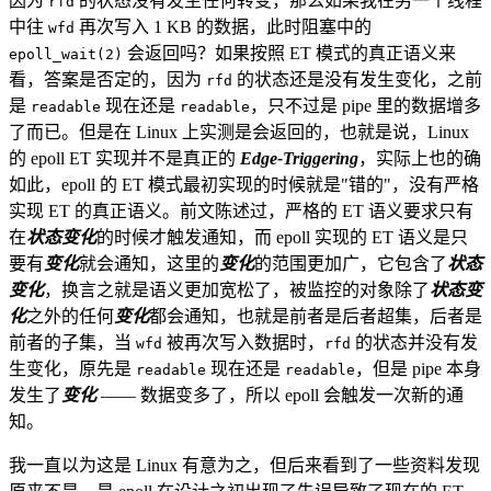
因为
的状态没有发生任何转变，那么如果我在另一个线程
rfd
中往
再次写入 1 KB 的数据，此时阻塞中的
wfd
会返回吗？如果按照 ET 模式的真正语义来
epoll_wait(2)
看，答案是否定的，因为
的状态还是没有发生变化，之前
rfd
是
现在还是
，只不过是 pipe 里的数据增多
readable
readable
了而已。但是在 Linux 上实测是会返回的，也就是说，Linux
的 epoll ET 实现并不是真正的
Edge-Triggering
，实际上也的确
如此，epoll 的 ET 模式最初实现的时候就是"错的"，没有严格
实现 ET 的真正语义。前文陈述过，严格的 ET 语义要求只有
在
状态变化
的时候才触发通知，而 epoll 实现的 ET 语义是只
要有
变化
就会通知，这里的
变化
的范围更加广，它包含了
状态
变化
，换言之就是语义更加宽松了，被监控的对象除了
状态变
化
之外的任何
变化
都会通知，也就是前者是后者超集，后者是
前者的子集，当
被再次写入数据时，
的状态并没有发
wfd
rfd
生变化，原先是
现在还是
，但是 pipe 本身
readable
readable
发生了
变化
—— 数据变多了，所以 epoll 会触发一次新的通
知。
我一直以为这是 Linux 有意为之，但后来看到了一些资料发现