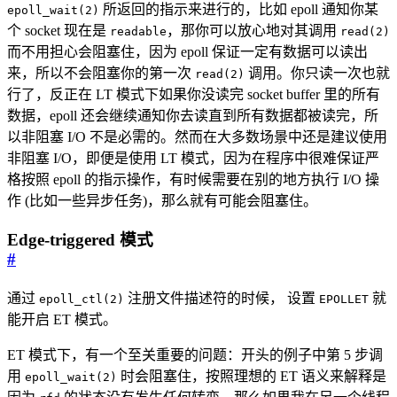
所返回的指示来进行的，比如 epoll 通知你某
epoll_wait(2)
个 socket 现在是
，那你可以放心地对其调用
readable
read(2)
而不用担心会阻塞住，因为 epoll 保证一定有数据可以读出
来，所以不会阻塞你的第一次
调用。你只读一次也就
read(2)
行了，反正在 LT 模式下如果你没读完 socket buffer 里的所有
数据，epoll 还会继续通知你去读直到所有数据都被读完，所
以非阻塞 I/O 不是必需的。然而在大多数场景中还是建议使用
非阻塞 I/O，即便是使用 LT 模式，因为在程序中很难保证严
格按照 epoll 的指示操作，有时候需要在别的地方执行 I/O 操
作 (比如一些异步任务)，那么就有可能会阻塞住。
Edge-triggered 模式
#
通过
注册文件描述符的时候， 设置
就
epoll_ctl(2)
EPOLLET
能开启 ET 模式。
ET 模式下，有一个至关重要的问题：开头的例子中第 5 步调
用
时会阻塞住，按照理想的 ET 语义来解释是
epoll_wait(2)