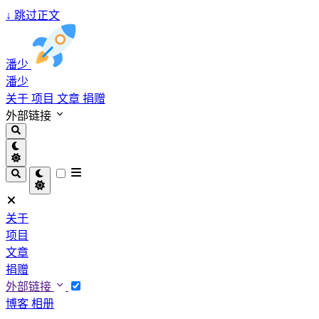
↓
跳过正文
潘少
潘少
关于
项目
文章
捐赠
外部链接
关于
项目
文章
捐赠
外部链接
博客
相册