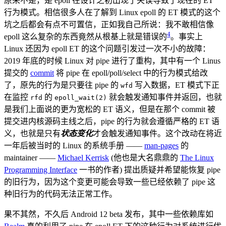
原来不是，是 epoll 在设计之初出现了失误导致了现在的 ET
行为模式。相信很多人在了解到 Linux epoll 的 ET 模式的这个
坑之后都会有点不可置信，正如我自己所说：我不敢相信像
4
epoll 这么复杂的东西竟然从根基上就是错误的
。事实上
Linux 还因为 epoll ET 的这个问题引发过一次不小的故障：
2019 年底的时候 Linux 对 pipe 进行了重构，其中有一个 Linus
提交的
commit
将 pipe 在 epoll/poll/select 中的行为模式给改
了，原先的行为是只要往 pipe 的
写入数据，ET 模式下正
wfd
在监控
的
就会触发通知事件并返回，也就
rfd
epoll_wait(2)
是我们上面说的更为宽松的 ET 语义，但是在那个 commit 被
提交进内核源码主线之后，pipe 的行为就会遵循严格的 ET 语
义，也就是只有
状态变化
才会触发通知事件。这个改动在将近
一年后被当时的 Linux 的系统手册 ——
man-pages
的
maintainer ——
Michael Kerrisk
(他也是大名鼎鼎的
The Linux
Programming Interface
一书的作者) 提出质疑并希望能恢复 pipe
的旧行为，因为这个变更可能会导致一些已经依赖了 pipe 这
种旧行为的代码无法正常工作。
果不其然，不久后 Android 12 beta 发布，其中一些依赖库如