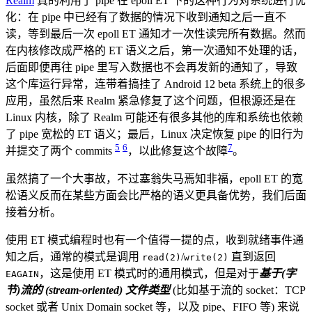
Realm
真的利用了 pipe 在 epoll ET 下的这种行为对系统进行优
化：在 pipe 中已经有了数据的情况下收到通知之后一直不
读，等到最后一次 epoll ET 通知才一次性读完所有数据。然而
在内核修改成严格的 ET 语义之后，第一次通知不处理的话，
后面即便再往 pipe 里写入数据也不会再发新的通知了，导致
这个库运行异常，连带着搞挂了 Android 12 beta 系统上的很多
应用，虽然后来 Realm 紧急修复了这个问题，但根源还是在
Linux 内核，除了 Realm 可能还有很多其他的库和系统也依赖
了 pipe 宽松的 ET 语义；最后，Linux 决定恢复 pipe 的旧行为
5
6
7
并提交了两个 commits
，以此修复这个故障
。
虽然搞了一个大事故，不过塞翁失马焉知非福，epoll ET 的宽
松语义反而在某些方面会比严格的语义更具备优势，我们后面
接着分析。
使用 ET 模式编程时也有一个值得一提的点，收到就绪事件通
知之后，通常的模式是调用
/
直到返回
read(2)
write(2)
，这是使用 ET 模式时的通用模式，但是对于
基于(字
EAGAIN
节)流的 (stream-oriented) 文件类型
(比如基于流的 socket：TCP
socket 或者 Unix Domain socket 等，以及 pipe、FIFO 等) 来说