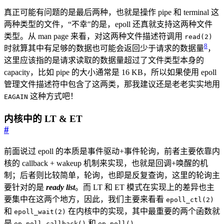
真正可能有问题的是最后两种，也就是操作 pipe 和 terminal 这
两种类型的文件，“不幸"的是，epoll 还真就支持这两种文件
类型。从 man page 来看，对这两种文件描述符调用
read(2)
8
时就算其中有足够的数据也可能会返回少于请求的数据量
，
这里应该指的是请求读取的数据量超过了文件类型本身的
capacity，比如 pipe 的大小通常是 16 KB，所以如果使用 epoll
管理文件描述符中包含了这两类，那我建议还是老老实实地用
这种方式吧！
EAGAIN
内核中的 LT & ET
#
前面说过 epoll 的本质是事件驱动+事件轮询，前者主要依靠内
核的 callback + wakeup 机制来实现，也就是回调+唤醒的机
制；后者则比较简单，轮询，也即是反复查询，这里的轮询主
要针对的是
ready list
。而 LT 和 ET 模式在实现上的差异也主
要集中在这两个地方，因此，我们主要来看看
epoll_ctl(2)
和
在内核中的实现，其中最重要的两个函数就
epoll_wait(2)
是
和
。
ep_poll_callback()
ep_poll()