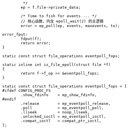
	 */
ep
=
f
.
file
->
private_data
;
/* Time to fish for events ... */
error
=
ep_poll
(
ep
,
events
,
maxevents
,
to
);
error_fput
:
fdput
(
f
);
return
error
;
}
static
const
struct
file_operations
eventpoll_fops
;
static
inline
int
is_file_epoll
(
struct
file
*
f
)
{
return
f
->
f_op
==
&
eventpoll_fops
;
}
static
const
struct
file_operations
eventpoll_fops
=
{
.
show_fdinfo
=
ep_show_fdinfo
,
.
release
=
ep_eventpoll_release
,
.
poll
=
ep_eventpoll_poll
,
.
llseek
=
noop_llseek
,
.
unlocked_ioctl
=
ep_eventpoll_ioctl
,
.
compat_ioctl
=
compat_ptr_ioctl
,
};