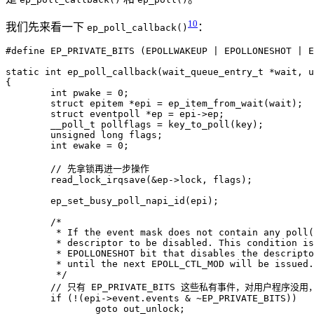
10
我们先来看一下
：
ep_poll_callback()
static
int
ep_poll_callback
(
wait_queue_entry_t
*
wait
,
u
{
int
pwake
=
0
;
struct
epitem
*
epi
=
ep_item_from_wait
(
wait
);
struct
eventpoll
*
ep
=
epi
->
ep
;
__poll_t
pollflags
=
key_to_poll
(
key
);
unsigned
long
flags
;
int
ewake
=
0
;
read_lock_irqsave
(
&
ep
->
lock
,
flags
);
ep_set_busy_poll_napi_id
(
epi
);
	 */
if
(
!
(
epi
->
event
.
events
&
~
EP_PRIVATE_BITS
))
goto
out_unlock
;