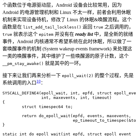
个函数位于电源驱动层，Android 设备会比较常用，因为
Android 的电源管理机制和 Linux 不太一样，前者会利用休眠
机制来实现设备待机，修改了 Linux 的休眠&唤醒流程。这个
函数是在
返回
之后调用的，
list_add_tail_lockless()
true
就表示这个
并没有在
ready list
中，是全新的就绪
true
epitem
事件，Android 内核通常不希望系统在此时休眠，所以做了一
套唤醒事件的机制 (System wakeup events framework) 来处理这
一类的唤醒事件，其中维护了一些唤醒源的原子计数，这个
就是其中的一环。
__pm_stay_awake()
接下来让我们再来分析一下
的整个过程，先是
epoll_wait(2)
10
系统调用的入口
：
SYSCALL_DEFINE4
(
epoll_wait
,
int
,
epfd
,
struct
epoll_eve
int
,
maxevents
,
int
,
timeout
)
{
struct
timespec64
to
;
return
do_epoll_wait
(
epfd
,
events
,
maxevents
,
ep_timeout_to_timespec
(
&
to
}
static
int
do_epoll_wait
(
int
epfd
,
struct
epoll_event
_