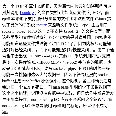
第一个 EOF 不算什么问题，因为通常内核只能知晓那些可以
对其调用
的文件类型 (比如磁盘文件) 的 EOF，而
lseek(2)
epoll 本来也不支持那部分类型的文件比如磁盘文件 (Linux 提
供了另外的子系统
inotify
来监听文件系统)，epoll 主要用于
socket、pipe、FIFO 这一类不支持
的文件类型，而
lseek(2)
这些类型的文件描述符的 EOF 代表的是对端关闭，内核也不
可能知道这些文件描述符"快到" EOF 了，因为内核只可能知
道对端
已经
关闭了，而不可能知道对端
快要
关闭了。第二个通
常也不会出现，Linux
(其他 I/O 系统调用同理) 支持
read(2)
最多一次性传输 0x7ffff000 (2,147,479,552) 字节数的数据，也
就是 2 GB 减去 4 KB，读写 socket、pipe、FIFO 的时候一般不
可能一次性操作这么大的数据量，因为不管是底层的 socket
buffer 还是 pipe buffer 都远远小于这个限制。第三种情况通常
会返回一个
错误，而 man page 里明确说了如果返回了
EINTR
这个这个错误，说明没有数据会被读取，但是信号中断通常发
9
生于阻塞操作，non-blocking I/O 应该不会返回这个错误
，而
non-blocking I/O 通常是使用 epoll 时的标配，所以也不成问
题。