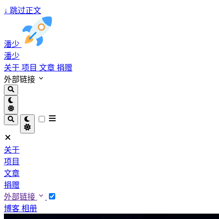
↓
跳过正文
潘少
潘少
关于
项目
文章
捐赠
外部链接
关于
项目
文章
捐赠
外部链接
博客
相册