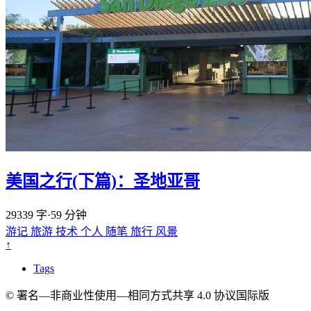
美国之行(下篇)：圣地亚哥
29339 字
·
59 分钟
游记
旅游
技术
个人
随笔
旅行
风景
↑
Tags
© 署名—非商业性使用—相同方式共享 4.0 协议国际版