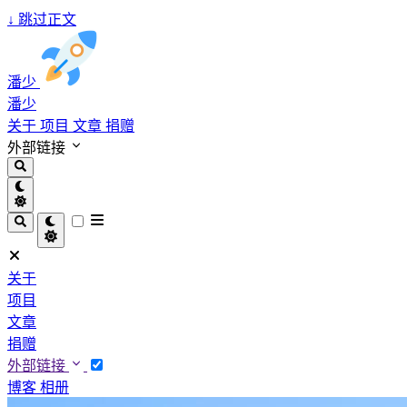
↓
跳过正文
潘少
潘少
关于
项目
文章
捐赠
外部链接
关于
项目
文章
捐赠
外部链接
博客
相册