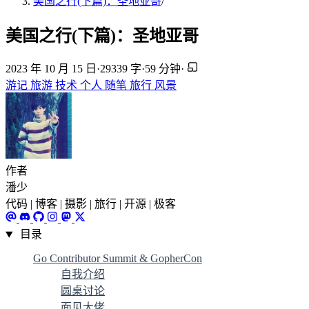
美国之行(下篇)：圣地亚哥
/
美国之行(下篇)：圣地亚哥
2023 年 10 月 15 日
·
29339 字
·
59 分钟
·
游记
旅游
技术
个人
随笔
旅行
风景
作者
潘少
代码 | 博客 | 摄影 | 旅行 | 开源 | 极客
目录
Go Contributor Summit & GopherCon
自我介绍
圆桌讨论
面见大佬