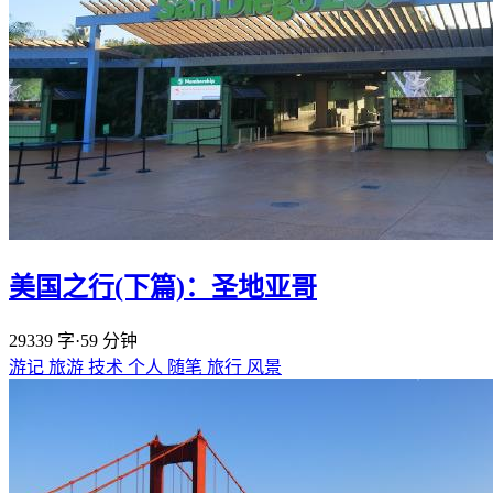
美国之行(下篇)：圣地亚哥
29339 字
·
59 分钟
游记
旅游
技术
个人
随笔
旅行
风景