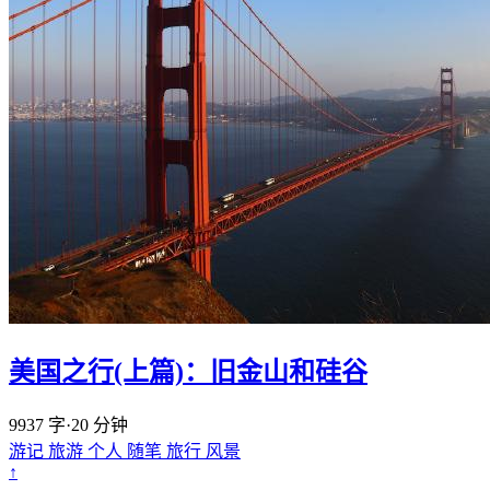
美国之行(上篇)：旧金山和硅谷
9937 字
·
20 分钟
游记
旅游
个人
随笔
旅行
风景
↑