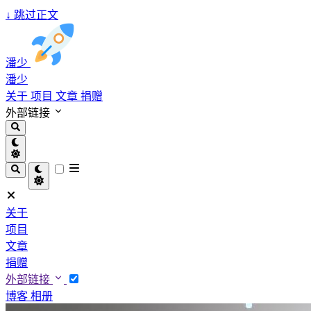
↓
跳过正文
潘少
潘少
关于
项目
文章
捐赠
外部链接
关于
项目
文章
捐赠
外部链接
博客
相册