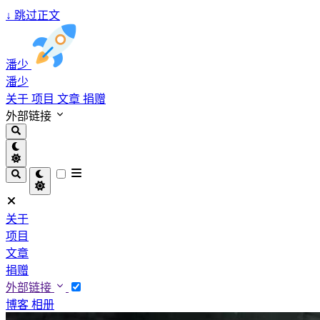
↓
跳过正文
潘少
潘少
关于
项目
文章
捐赠
外部链接
关于
项目
文章
捐赠
外部链接
博客
相册