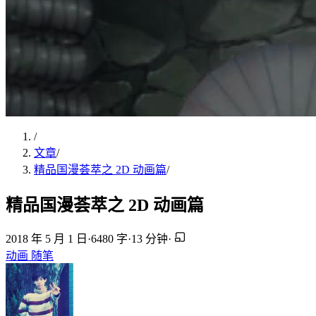
/
文章
/
精品国漫荟萃之 2D 动画篇
/
精品国漫荟萃之 2D 动画篇
2018 年 5 月 1 日
·
6480 字
·
13 分钟
·
动画
随笔