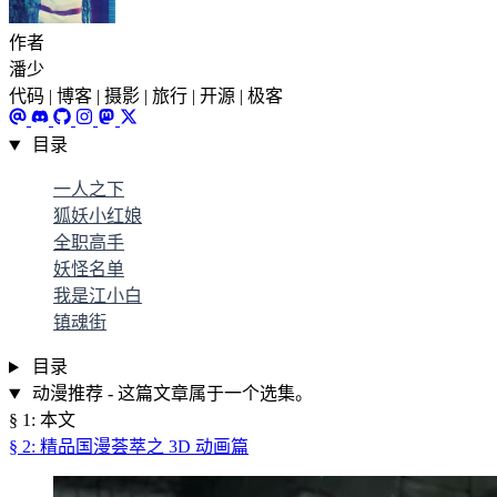
作者
潘少
代码 | 博客 | 摄影 | 旅行 | 开源 | 极客
目录
一人之下
狐妖小红娘
全职高手
妖怪名单
我是江小白
镇魂街
目录
动漫推荐 - 这篇文章属于一个选集。
§ 1: 本文
§ 2: 精品国漫荟萃之 3D 动画篇