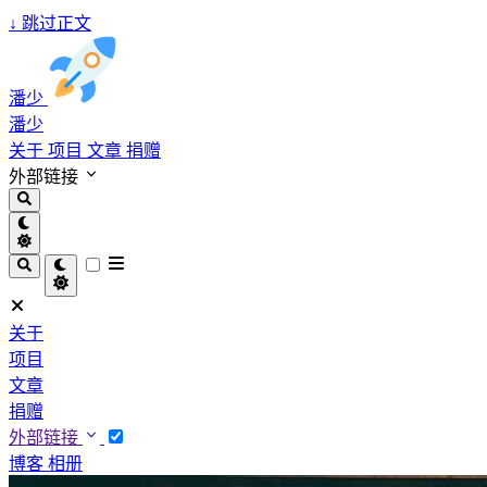
↓
跳过正文
潘少
潘少
关于
项目
文章
捐赠
外部链接
关于
项目
文章
捐赠
外部链接
博客
相册